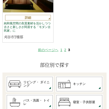
詳細
純和風空間の良質素材を活かしつつ
古さと新しさが同居する「モダン古
民家」に
刈谷市T様邸
前のページヘ
1
2
3
部位別で探す
リビング・
ダイニ
キッチン
ング
バス・洗面・
トイ
寝室・子供部屋
レ