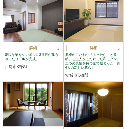
詳細
詳細
豪快な梁をシンボルに3世代が集う
奥様のこだわり「あったか」と収
ゆったりLDKが完成。
納、ご主人がこだわった和モダン、
二つの表情を持つ家で始まった一家
西尾市S様邸
4人の新しい暮らし
安城市K様邸