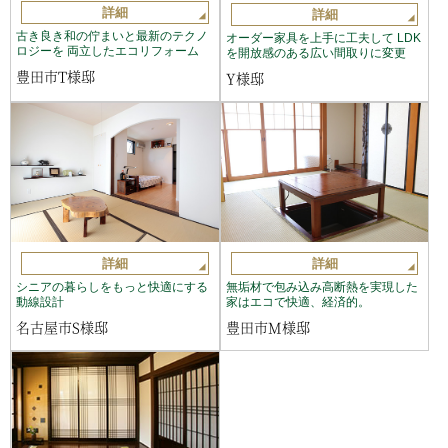
詳細
詳細
古き良き和の佇まいと最新のテクノ
オーダー家具を上手に工夫して LDK
ロジーを 両立したエコリフォーム
を開放感のある広い間取りに変更
豊田市T様邸
Y様邸
詳細
詳細
シニアの暮らしをもっと快適にする
無垢材で包み込み高断熱を実現した
動線設計
家はエコで快適、経済的。
名古屋市S様邸
豊田市M様邸