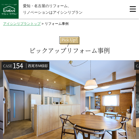
愛知・名古屋のリフォーム、
リノベーションはアイシンリブラン
アイシンリブラントップ
>
リフォーム事例
ピックアップリフォーム事例
154
CASE
C
西尾市M様邸