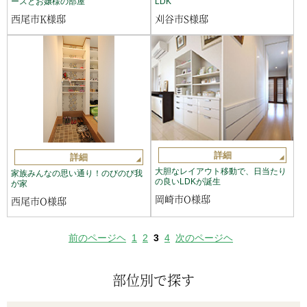
ースとお嬢様の部屋
LDK
西尾市K様邸
刈谷市S様邸
詳細
詳細
大胆なレイアウト移動で、日当たり
家族みんなの思い通り！のびのび我
の良いLDKが誕生
が家
岡崎市O様邸
西尾市O様邸
前のページヘ
1
2
3
4
次のページヘ
部位別で探す