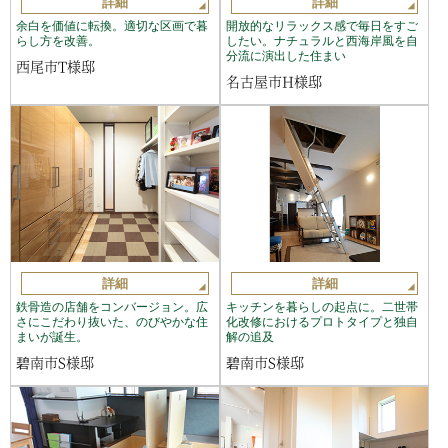
詳細
詳細
余白を価値に転換。適切な区画で暮
開放的なリラックス感で毎日をすご
らし方を改善。
したい。ナチュラルと西海岸風を自
分流に演出した住まい
西尾市T様邸
名古屋市H様邸
詳細
詳細
鉄骨造の店舗をコンバージョン。広
キッチンを暮らしの起点に。二世帯
さにこだわり抜いた、のびやかな住
化改修におけるプロトタイプと独自
まいが誕生。
解の追及
碧南市S様邸
碧南市S様邸