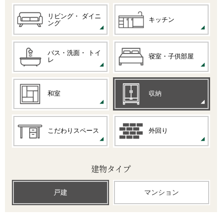
リビング・
ダイニ
キッチン
ング
バス・洗面・
トイ
寝室・子供部屋
レ
和室
収納
こだわりスペース
外回り
建物タイプ
戸建
マンション