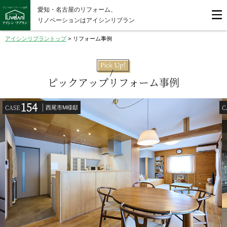
愛知・名古屋のリフォーム、
リノベーションはアイシンリブラン
アイシンリブラントップ
>
リフォーム事例
ピックアップリフォーム事例
154
CASE
C
西尾市M様邸