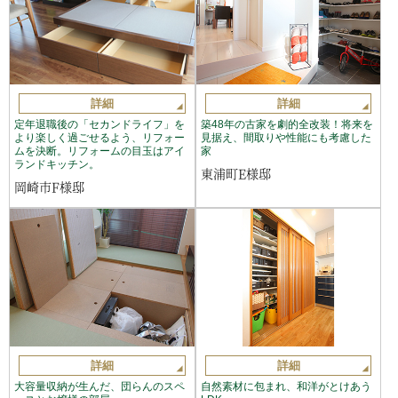
詳細
詳細
定年退職後の「セカンドライフ」を
築48年の古家を劇的全改装！将来を
より楽しく過ごせるよう、リフォー
見据え、間取りや性能にも考慮した
ムを決断。リフォームの目玉はアイ
家
ランドキッチン。
東浦町E様邸
岡崎市F様邸
詳細
詳細
大容量収納が生んだ、団らんのスペ
自然素材に包まれ、和洋がとけあう