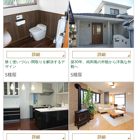
詳細
詳細
狭く使いづらい間取りを解決するデ
築30年、純和風の外観から洋風な外
ザイン
観へ
S様邸
S様邸
詳細
詳細