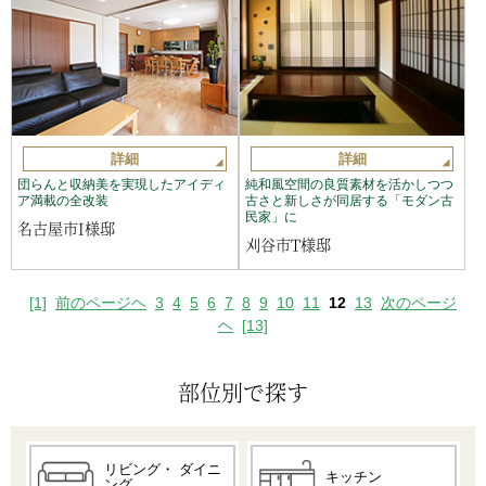
詳細
詳細
団らんと収納美を実現したアイディ
純和風空間の良質素材を活かしつつ
ア満載の全改装
古さと新しさが同居する「モダン古
民家」に
名古屋市I様邸
刈谷市T様邸
[1]
前のページヘ
3
4
5
6
7
8
9
10
11
12
13
次のページ
ヘ
[13]
部位別で探す
リビング・
ダイニ
キッチン
ング