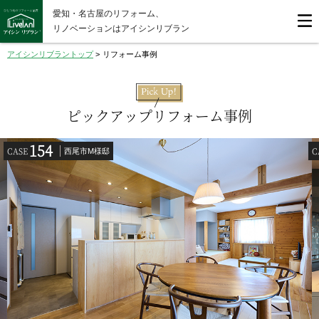
愛知・名古屋のリフォーム、
リノベーションはアイシンリブラン
アイシンリブラントップ
>
リフォーム事例
ピックアップリフォーム事例
154
CASE
C
西尾市M様邸