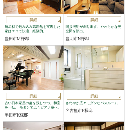
詳細
詳細
無垢材で包み込み高断熱を実現した
間接照明が創り出す、やわらかな光
家はエコで快適、経済的。
空間を演出。
豊田市M様邸
豊明市N様邸
詳細
詳細
古い日本家屋の趣を残しつつ、和室
さわやか広々モダンなバスルーム
を一転。 モダンで広々ピアノ室へ。
名古屋市F様邸
半田市K様邸