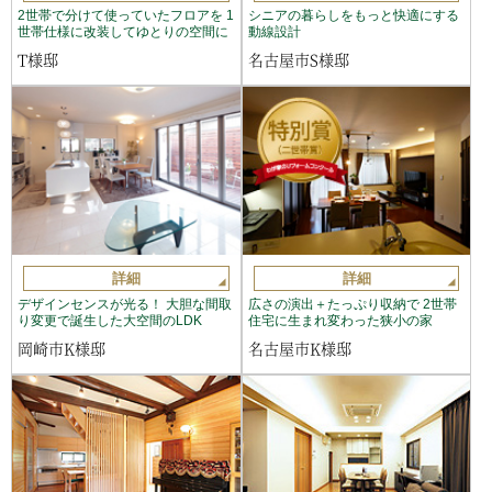
2世帯で分けて使っていたフロアを 1
シニアの暮らしをもっと快適にする
世帯仕様に改装してゆとりの空間に
動線設計
T様邸
名古屋市S様邸
詳細
詳細
デザインセンスが光る！ 大胆な間取
広さの演出＋たっぷり収納で 2世帯
り変更で誕生した大空間のLDK
住宅に生まれ変わった狭小の家
岡崎市K様邸
名古屋市K様邸