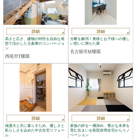
詳細
詳細
高さと広さ、建物の特性を自由な発
分断を解消！奥様とお子様への優し
想で活かした元倉庫のコンバージョ
い想いに満ちた家
ン
名古屋市M様邸
西尾市T様邸
詳細
詳細
保護犬と共に暮らすため、優しさと
家族の絆を一層深め、豊かな未来を
私らしさを込めた中古住宅リフォー
育む住まいを医院併用住宅からリノ
ム
ベーション