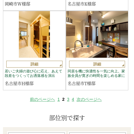
岡崎市W様邸
名古屋市K様邸
詳細
詳細
若いご夫婦の遊び心に応え、あえて
同居を機に快適性を一気に向上。家
段差をつくってお洒落感を演出
族全員が寛ぎの時間を楽しめる家に
名古屋市H様邸
名古屋市T様邸
前のページヘ
1
2
3
4
次のページヘ
部位別で探す