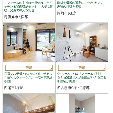
リフォームの主役は一目惚れしたキ
建材や機器の選定にこだわりつつ、
ッチン＆背面収納セット。 大幅な間
趣味の領域を拡張
取り変更で導入を実現
岡崎市I様邸
尾張旭市A様邸
詳細
詳細
元気なお子様とのびのび過ごせるよ
やりたいことはリフォームで叶え
う便利なウォークスルーの家事動線
る！ 家族みんなの個性がいきる二世
を設計
帯住宅が誕生
西尾市I様邸
名古屋市S様・F様邸