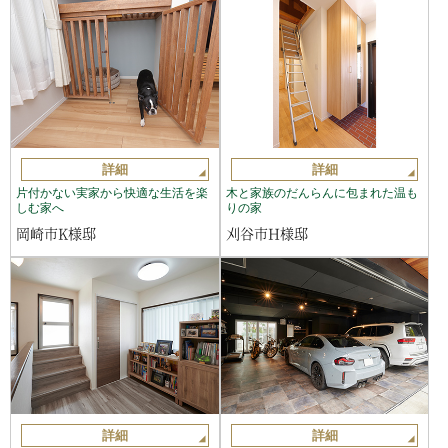
詳細
詳細
片付かない実家から快適な生活を楽
木と家族のだんらんに包まれた温も
しむ家へ
りの家
岡崎市K様邸
刈谷市H様邸
詳細
詳細