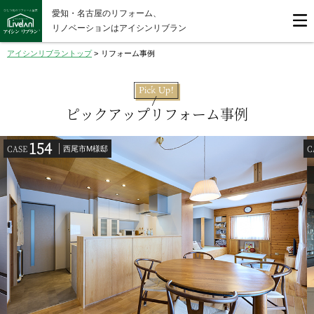
愛知・名古屋のリフォーム、
リノベーションはアイシンリブラン
アイシンリブラントップ
>
リフォーム事例
ピックアップリフォーム事例
154
CASE
C
西尾市M様邸