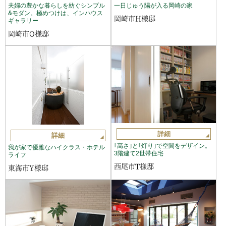
夫婦の豊かな暮らしを紡ぐシンプル
一日じゅう陽が入る岡崎の家
&モダン。極めつけは、インハウス
岡崎市H様邸
ギャラリー
岡崎市O様邸
詳細
詳細
｢高さ｣と｢灯り｣で空間をデザイン。
我が家で優雅なハイクラス・ホテル
3階建て2世帯住宅
ライフ
西尾市T様邸
東海市Y様邸