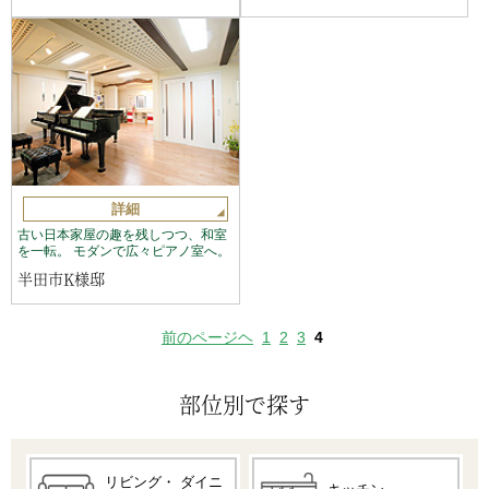
詳細
古い日本家屋の趣を残しつつ、和室
を一転。 モダンで広々ピアノ室へ。
半田市K様邸
前のページヘ
1
2
3
4
部位別で探す
リビング・
ダイニ