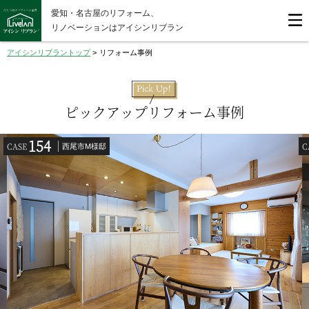
愛知・名古屋のリフォーム、
リノベーションはアイシンリブラン
アイシンリブラントップ
>
リフォーム事例
ピックアップリフォーム事例
154
CASE
C
西尾市M様邸