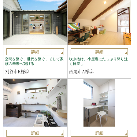
詳細
詳細
空間を繋ぐ、世代を繋ぐ、そして家
吹き抜け、小屋裏にたっぷり降り注
族の未来へ繋げる
ぐ日差し
刈谷市K様邸
西尾市A様邸
詳細
詳細