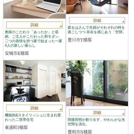
詳細
詳細
庭をはさんで夫婦がそれぞれの時を
奥様のこだわり「あったか」と収
過ごしつつ 存在を感じあう「空間」
納、ご主人がこだわった和モダン、
豊川市Y様邸
二つの表情を持つ家で始まった一家
4人の新しい暮らし
安城市K様邸
詳細
詳細
機能的&スタイリッシュに生まれ変
間接照明が創り出す、やわらかな光
わった二世帯住宅
空間を演出。
東浦町I様邸
豊明市N様邸