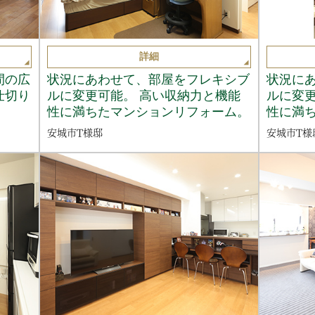
詳細
間の広
状況にあわせて、部屋をフレキシブ
状況に
仕切り
ルに変更可能。 高い収納力と機能
ルに変更
性に満ちたマンションリフォーム。
性に満
安城市T様邸
安城市T様