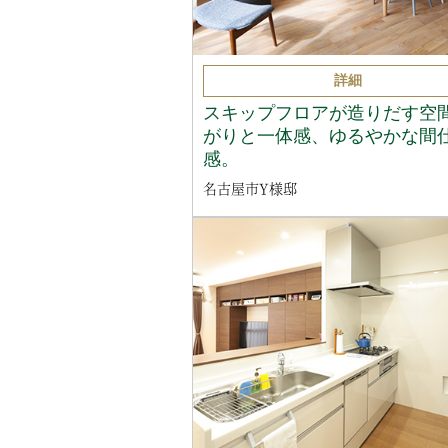
詳細
スキップフロアが造りだす空
がりと一体感、ゆるやかな間
感。
名古屋市Y様邸