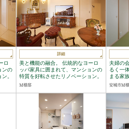
詳細
ーロ
美と機能の融合。 伝統的なヨーロ
夫婦の
ョンの
ッパ家具に囲まれて、マンションの
るく一体
ョン。
特質を好転させたリノベーション。
まる家
M様邸
安城市M