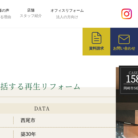
店舗
様の声
オフィスリフォーム
スタッフ紹介
れる理由
法人の方向け
資料請求
お問い合わせ
CASE
15
包括する再生リフォーム
岡崎市S
DATA
西尾市
築30年