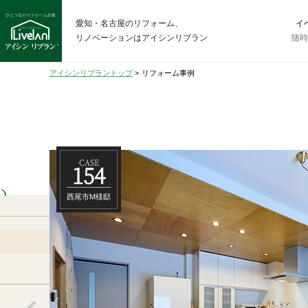
愛知・名古屋のリフォーム、
イ
リノベーションはアイシンリブラン
随
アイシンリブラントップ
>
リフォーム事例
CASE
154
い
西尾市M様邸