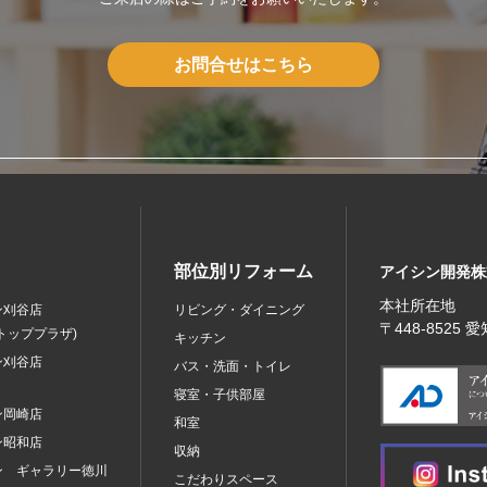
お問合せはこちら
部位別リフォーム
アイシン開発株
本社所在地
ン刈谷店
リビング・ダイニング
〒448‐8525
トッププラザ)
キッチン
ン刈谷店
バス・洗面・トイレ
寝室・子供部屋
ン岡崎店
和室
ン昭和店
収納
ン ギャラリー徳川
こだわりスペース