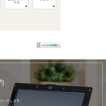
ース
約
りいたします。