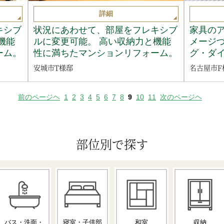
詳細
キシブ
状況にあわせて、部屋をフレキシブ
家具の
機能
ルに変更可能。 高い収納力と機能
メージ
ーム。
性に満ちたマンションリフォーム。
グ・ダ
安城市T様邸
名古屋市F
前のページヘ
1
2
3
4
5
6
7
8
9
10
11
次のページヘ
部位別で探す
バス・洗面・
寝室・子供部
和室
収納