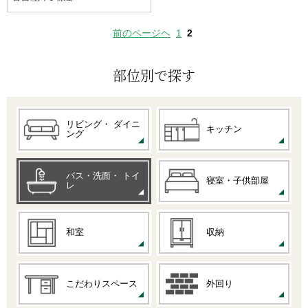
前のページヘ
1
2
部位別で探す
リビング・
ダイニ
キッチン
ング
バス・洗面・
トイ
寝室・子供部屋
レ
和室
収納
こだわりスペース
外回り