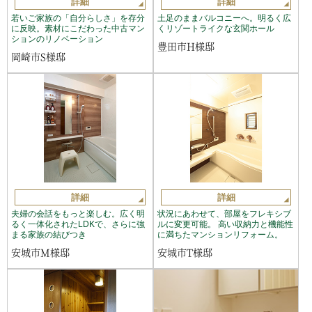
詳細
詳細
若いご家族の「自分らしさ」を存分
土足のままバルコニーへ。明るく広
に反映。素材にこだわった中古マン
くリゾートライクな玄関ホール
ションのリノベーション
豊田市H様邸
岡崎市S様邸
詳細
詳細
夫婦の会話をもっと楽しむ。広く明
状況にあわせて、部屋をフレキシブ
るく一体化されたLDKで、さらに強
ルに変更可能。 高い収納力と機能性
まる家族の結びつき
に満ちたマンションリフォーム。
安城市M様邸
安城市T様邸