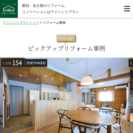
愛知・名古屋のリフォーム、
リノベーションはアイシンリブラン
アイシンリブラントップ
>
リフォーム事例
ピックアップリフォーム事例
154
CASE
C
西尾市M様邸