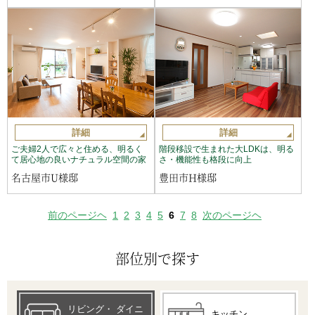
詳細
詳細
ご夫婦2人で広々と住める、明るく
階段移設で生まれた大LDKは、明る
て居心地の良いナチュラル空間の家
さ・機能性も格段に向上
名古屋市U様邸
豊田市H様邸
前のページヘ
1
2
3
4
5
6
7
8
次のページヘ
部位別で探す
リビング・
ダイニ
キッチン