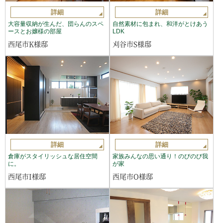
詳細
詳細
大容量収納が生んだ、団らんのスペ
自然素材に包まれ、和洋がとけあう
ースとお嬢様の部屋
LDK
西尾市K様邸
刈谷市S様邸
詳細
詳細
倉庫がスタイリッシュな居住空間
家族みんなの思い通り！のびのび我
に。
が家
西尾市I様邸
西尾市O様邸