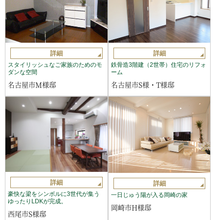
詳細
詳細
スタイリッシュなご家族のためのモ
鉄骨造3階建（2世帯）住宅のリフォ
ダンな空間
ーム
名古屋市M様邸
名古屋市S様・T様邸
詳細
詳細
豪快な梁をシンボルに3世代が集う
一日じゅう陽が入る岡崎の家
ゆったりLDKが完成。
岡崎市H様邸
西尾市S様邸