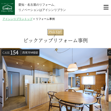
愛知・名古屋のリフォーム、
リノベーションはアイシンリブラン
アイシンリブラントップ
>
リフォーム事例
ピックアップリフォーム事例
154
CASE
C
西尾市M様邸