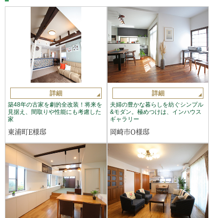
詳細
詳細
築48年の古家を劇的全改装！将来を
夫婦の豊かな暮らしを紡ぐシンプル
見据え、間取りや性能にも考慮した
&モダン。極めつけは、インハウス
家
ギャラリー
東浦町E様邸
岡崎市O様邸