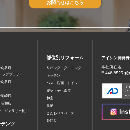
お問合せはこちら
部位別リフォーム
アイシン開発株
本社所在地
ン刈谷店
リビング・ダイニング
〒448‐8525
トッププラザ)
キッチン
ン刈谷店
バス・洗面・トイレ
寝室・子供部屋
ン岡崎店
和室
ン昭和店
収納
ン ギャラリー徳川
こだわりスペース
外回り
ンテンツ