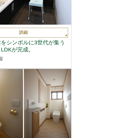
詳細
梁をシンボルに3世代が集う
LDKが完成。
邸