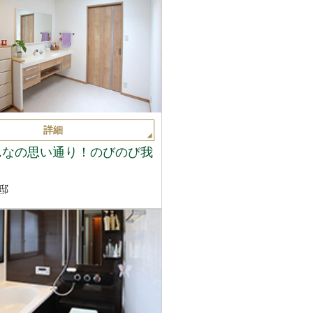
詳細
んなの思い通り！のびのび我
邸