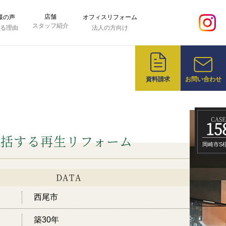
店舗
様の声
オフィスリフォーム
スタッフ紹介
れる理由
法人の方向け
資料請求
お問い合わせ
CASE
15
包括する再生リフォーム
岡崎市S
DATA
西尾市
築30年