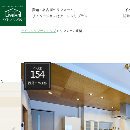
愛知・名古屋のリフォーム、
イ
リノベーションはアイシンリブラン
随
アイシンリブラントップ
>
リフォーム事例
CASE
154
い
西尾市M様邸