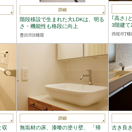
詳細
｢高さ｣
階段移設で生まれた大LDKは、明る
3階建て
さ・機能性も格段に向上
西尾市T様
豊田市H様邸
詳細
と収
無垢材の床、漆喰の塗り壁、 「帰
古き良