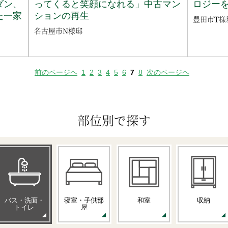
ダン、
ってくると笑顔になれる」中古マン
ロジーを
た一家
ションの再生
豊田市T様
名古屋市N様邸
前のページヘ
1
2
3
4
5
6
7
8
次のページヘ
部位別で探す
バス・洗面・
寝室・子供部
和室
収納
トイレ
屋