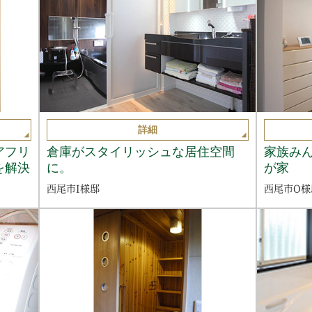
詳細
アフリ
倉庫がスタイリッシュな居住空間
家族み
を解決
に。
が家
西尾市I様邸
西尾市O様