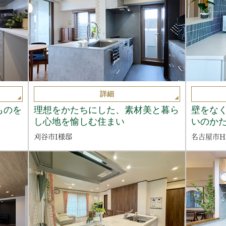
詳細
ものを
理想をかたちにした、素材美と暮ら
壁をな
し心地を愉しむ住まい
いのか
刈谷市I様邸
名古屋市H