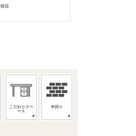
M様邸
こだわりスペ
外回り
ース