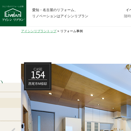
愛知・名古屋のリフォーム、
イ
リノベーションはアイシンリブラン
随
アイシンリブラントップ
>
リフォーム事例
CASE
158
岡崎市S様邸