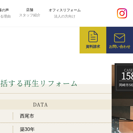
店舗
様の声
オフィスリフォーム
スタッフ紹介
れる理由
法人の方向け
資料請求
お問い合わせ
CASE
15
しみ、未来へ続く上質な暮らし
安城市K
DATA
岡崎市
築29年