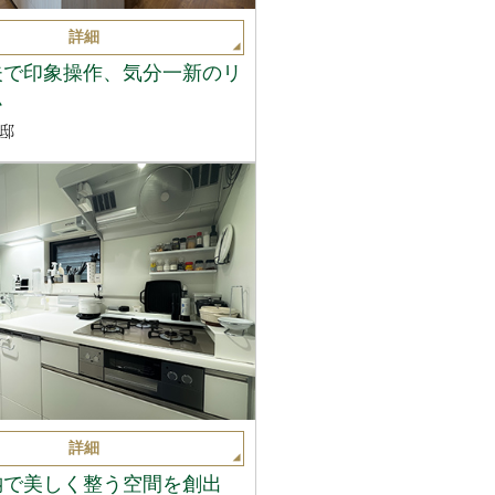
詳細
夫で印象操作、気分一新のリ
ム
邸
詳細
納で美しく整う空間を創出