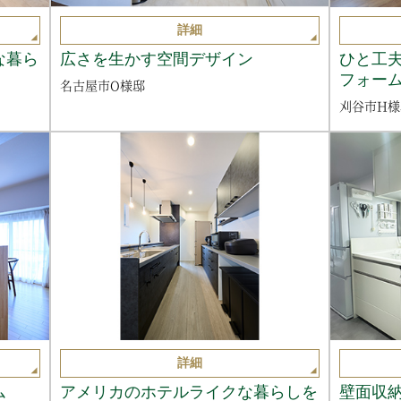
詳細
な暮ら
広さを生かす空間デザイン
ひと工
フォー
名古屋市O様邸
刈谷市H様
詳細
ム
アメリカのホテルライクな暮らしを
壁面収