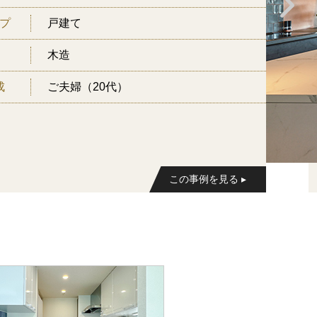
プ
マンション
RC造
成
施主様、お子様（社会人）