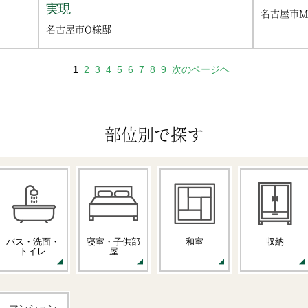
実現
名古屋市
名古屋市O様邸
1
2
3
4
5
6
7
8
9
次のページヘ
部位別で探す
バス・洗面・
寝室・子供部
和室
収納
トイレ
屋