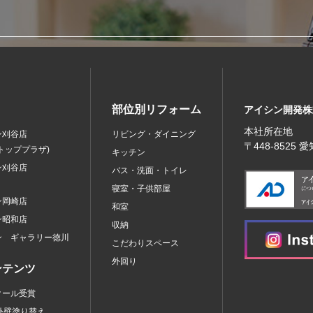
部位別リフォーム
アイシン開発株
本社所在地
ン刈谷店
リビング・ダイニング
〒448‐8525
トッププラザ)
キッチン
ン刈谷店
バス・洗面・トイレ
寝室・子供部屋
ン岡崎店
和室
ン昭和店
収納
ン ギャラリー徳川
こだわりスペース
外回り
ンテンツ
クール受賞
外壁塗り替え